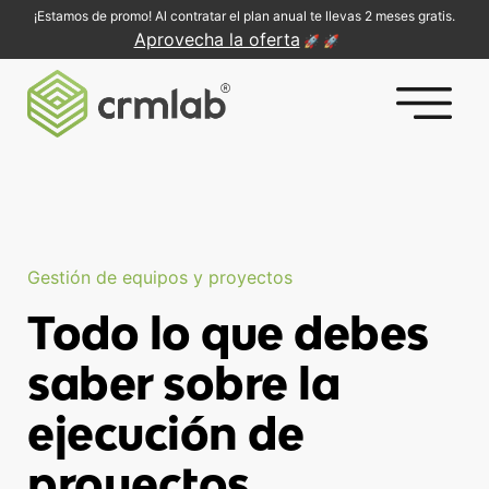
¡Estamos de promo! Al contratar el plan anual te llevas 2 meses gratis.
Aprovecha la oferta
🚀 🚀
Saltar
al
contenido
Gestión de equipos y proyectos
Todo lo que debes
saber sobre la
ejecución de
proyectos