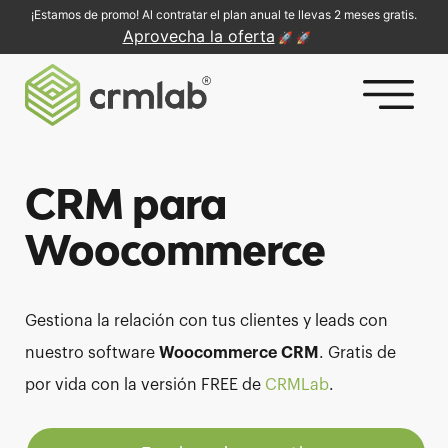
¡Estamos de promo! Al contratar el plan anual te llevas 2 meses gratis.
Aprovecha la oferta
🚀 🚀
Saltar
al
contenido
CRM para
Woocommerce
Gestiona la relación con tus clientes y leads con
nuestro software
Woocommerce CRM
. Gratis de
por vida con la versión FREE de
CRMLab
.