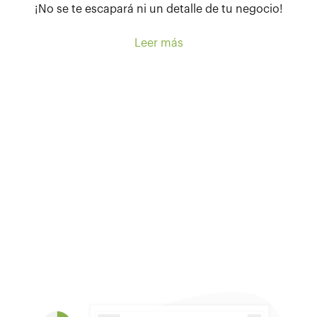
¡No se te escapará ni un detalle de tu negocio!
Conecta
Woocommerce CRM plugin
para mejorar
Leer más
el rendimiento de tu negocio.
Con este pequeño modulo podrás gestionar toda la
información en un solo lugar de manera sencilla y
así asegurar el seguimiento de todos tus negocios.
¡Lo tendrás todo controlado al milímetro!
Es esencial para añadir funcionalidades
determinadas de manera rápida y sencilla en tu
web. Puesto que antes las páginas webs debían
programar todo des de cero, los plugins se instalan
por lo general en 3 clics.