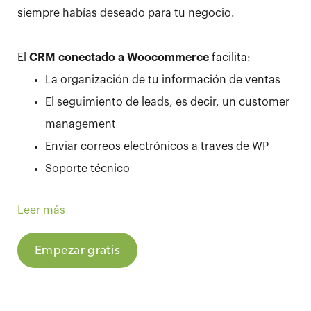
siempre habías deseado para tu negocio.
El
CRM conectado a Woocommerce
facilita:
La organización de tu información de ventas
El seguimiento de leads, es decir, un customer
management
Enviar correos electrónicos a traves de WP
Soporte técnico
Y además, las acciones comerciales para que
Leer más
puedas trabajar de una manera más efectiva y por lo
tanto, alcanzar tus objetivos. Este Woocommerce
Empezar gratis
customer relationship manager, no solo te facilitará
tu día a día, sino que se convertirá en tu mejor
amigo para detectar los clientes potenciales. ¡Tu