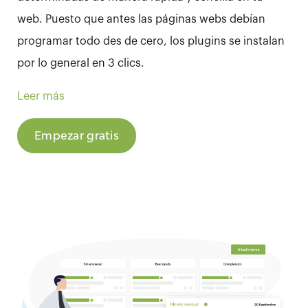
web. Puesto que antes las páginas webs debían
programar todo des de cero, los plugins se instalan
por lo general en 3 clics.
De toda la inmensidad de utilidades que tiene, estos
Leer más
pueden llegar a permitirte:
Saber la cantidad de productos
Empezar gratis
Cuantas ventas mensuales has tenido
Mejoras para el posicionamiento en
buscadores
Formularios de contacto
Cuenta con el
CRM para Woocommerce
y ahorra
tiempo adaptándolo a tus necesidades.