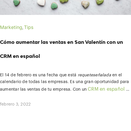
Recuerda que con un CRM en la nube puedes planificar de forma
sencilla esta acción de marketing y muchas otras. ¡Es hora de
fidelizar a tus clientes a través de tus newsletters!
Marketing
Tips
,
Cómo aumentar las ventas en San Valentín con un
CRM en español
El 14 de febrero es una fecha que está
requeteseñalada
en el
calendario de todas las empresas. Es una gran oportunidad para
CRM en español
aumentar las ventas de tu empresa. Con un
es
mucho más fácil lograrlo. ¿Quieres saber cómo? Te damos unos
crm en ventas
Utilizar un
es una gran ventaja competitiva
consejitos para aprovechar esta gran oportunidad.
frente a aquellas empresas que siguen el sistema más
febrero 3, 2022
tradicional de ventas. Como sabes, se trata de una herramienta
que te da la oportunidad de fidelizar a los clientes actuales y,
A nivel de marketing, puedes utilizar el CRM en español para
por ende, lograr mayores beneficios de negocio.
planificar tus campañas
. Es recomendable no esperarse al